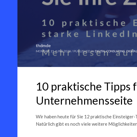
thdmde
MONDAY, 15 JUNE 2020
/
PUBLISHED IN
DIGITAL CONSULTING
,
DIGITA
10 praktische Tipps f
Unternehmensseite
Wir haben heute für Sie 12 praktische Einsteiger-
Natürlich gibt es noch viele weitere Möglichkeiten,