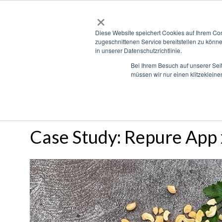
×
Diese Website speichert Cookies auf Ihrem Co
zugeschnittenen Service bereitstellen zu könn
in unserer Datenschutzrichtlinie.
Bei Ihrem Besuch auf unserer Sei
müssen wir nur einen klitzekleine
TUESDAY, 21 APRIL 2020
/
PUBLISHED IN
CASE STUDY
,
REPURE APP
,
THDM
Case Study: Repure Ap